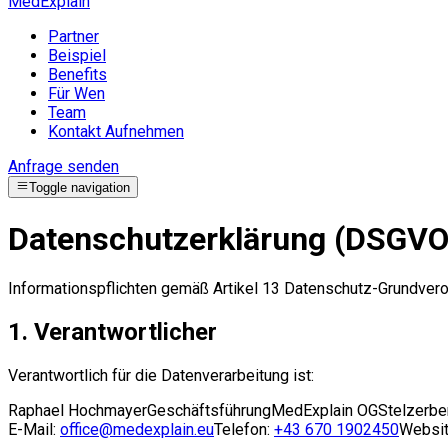
MedExplain
Partner
Beispiel
Benefits
Für Wen
Team
Kontakt Aufnehmen
Anfrage senden
Toggle navigation
Datenschutzerklärung (DSGVO
Informationspflichten gemäß Artikel 13 Datenschutz-Grundvero
1. Verantwortlicher
Verantwortlich für die Datenverarbeitung ist:
Raphael Hochmayer
Geschäftsführung
MedExplain OG
Stelzerbe
E-Mail:
office@medexplain.eu
Telefon:
+43 670 1902450
Websit