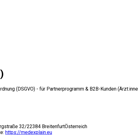
)
rdnung (DSGVO) - für Partnerprogramm & B2B-Kunden (Ärzt:innen,
rgstraße 32/2
2384 Breitenfurt
Österreich
e:
https://medexplain.eu