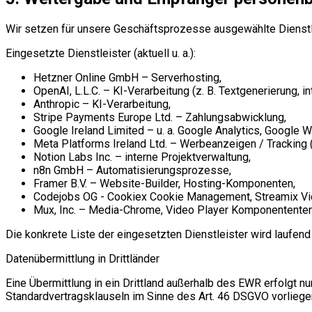
Wir setzen für unsere Geschäftsprozesse ausgewählte Dienstle
Eingesetzte Dienstleister (aktuell u. a.):
Hetzner Online GmbH – Serverhosting,
OpenAI, L.L.C. – KI-Verarbeitung (z. B. Textgenerierung, 
Anthropic – KI-Verarbeitung,
Stripe Payments Europe Ltd. – Zahlungsabwicklung,
Google Ireland Limited – u. a. Google Analytics, Google 
Meta Platforms Ireland Ltd. – Werbeanzeigen / Tracking (f
Notion Labs Inc. – interne Projektverwaltung,
n8n GmbH – Automatisierungsprozesse,
Framer B.V. – Website-Builder, Hosting-Komponenten,
Codejobs OG - Cookiex Cookie Management, Streamix Vi
Mux, Inc. – Media-Chrome, Video Player Komponententen
Die konkrete Liste der eingesetzten Dienstleister wird laufend 
Datenübermittlung in Drittländer
Eine Übermittlung in ein Drittland außerhalb des EWR erfolgt
Standardvertragsklauseln im Sinne des Art. 46 DSGVO vorliege